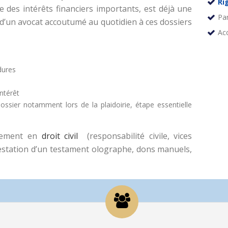
Ri
ue des intérêts financiers importants, est déjà une
Pa
é d’un avocat accoutumé au quotidien à ces dossiers
Ac
dures
ntérêt
ossier notamment lors de la plaidoirie, étape essentielle
alement en
droit civil
(responsabilité civile, vices
testation d’un testament olographe, dons manuels,