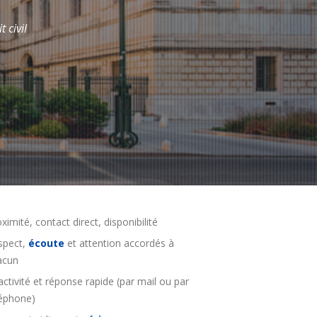
 civil
ximité, contact direct, disponibilité
spect,
écoute
et attention accordés à
acun
ctivité et réponse rapide (par mail ou par
léphone)