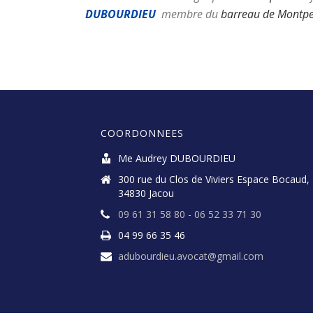
DUBOURDIEU
membre du
barreau de Montpel
divorce Montpellier
COORDONNEES
Me Audrey DUBOURDIEU
300 rue du Clos de Viviers Espace Bocaud,
34830 Jacou
09 61 31 58 80 - 06 52 33 71 30
04 99 66 35 46
adubourdieu.avocat@gmail.com