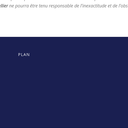
lier
ne pourra être tenu responsable de l’inexactitude et de l’obso
PLAN