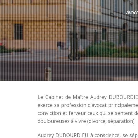
Avoca
Le Cabinet de Maître Audrey DUBOURDIEU e
exerce sa profession d’avocat principalemen
conviction et ferveur ceux qui se sentent d
douloureuses à vivre (divorce, séparation).
Audrey DUBOURDIEU à conscience, se sépa