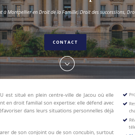
t à Montpellier en Droit de la Fam
ille,
Droit des successions, Droit
CONTACT
st situé en plein centre-ville de Jacou où elle
Pro
t en droit familial son expertise: elle défend avec
Re
éfavoriser dans leurs situations personnelles déjà
ch
Réa
té
rer de son conjoint ou de son concubin, surtout