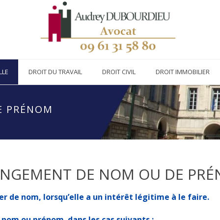
LLE
DROIT DU TRAVAIL
DROIT CIVIL
DROIT IMMOBILIER
E PRÉNOM
NGEMENT DE NOM OU DE PR
de nom, lorsqu’elle a un intérêt légitime à le faire.
e nom ou prénom dans les cas suivants :