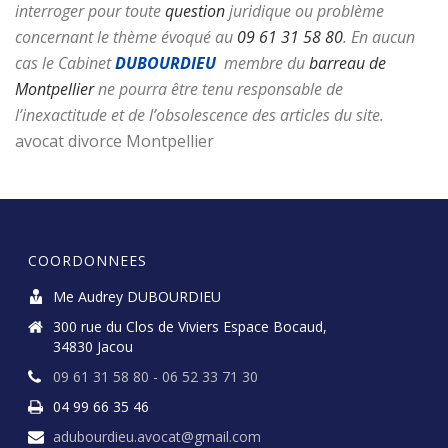
interroger pour toute
question
juridique ou problème
concernant le thème évoqué au
09 61 31 58 80
.
En aucun
cas le Cabinet
DUBOURDIEU
membre du
barreau de
Montpellier
ne pourra être tenu responsable de
l’inexactitude et de l’obsolescence des articles du site.
avocat divorce Montpellier
COORDONNEES
Me Audrey DUBOURDIEU
300 rue du Clos de Viviers Espace Bocaud,
34830 Jacou
09 61 31 58 80 - 06 52 33 71 30
04 99 66 35 46
adubourdieu.avocat@gmail.com